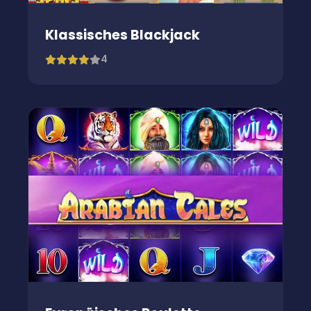
Klassisches Blackjack
4