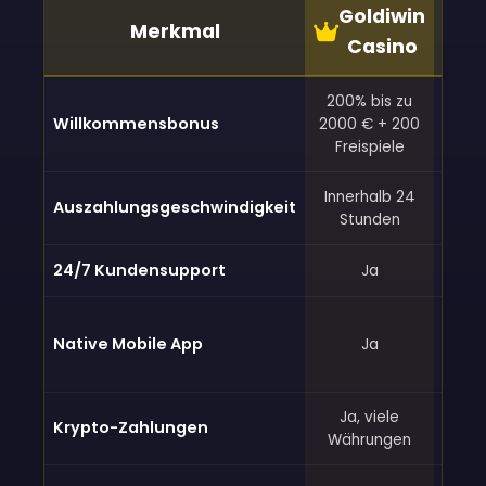
Goldiwin
An
Merkmal
Casino
Cas
200% bis zu
100% 
Willkommensbonus
2000 € + 200
500 
Freispiele
Frei
Innerhalb 24
3
Auszahlungsgeschwindigkeit
Stunden
Wer
24/7 Kundensupport
Ja
N
Nein
Native Mobile App
Ja
mo
Web
Ja, viele
Krypto-Zahlungen
N
Währungen